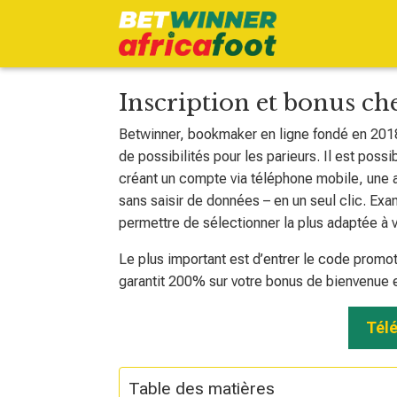
Inscription et bonus ch
Betwinner, bookmaker en ligne fondé en 2018,
de possibilités pour les parieurs. Il est poss
créant un compte via téléphone mobile, une 
sans saisir de données – en un seul clic. Ex
permettre de sélectionner la plus adaptée à 
Le plus important est d’entrer le code promo
garantit 200% sur votre bonus de bienvenue e
Tél
Table des matières