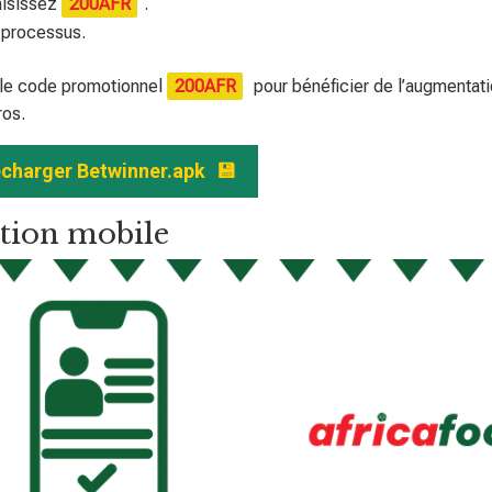
aisissez
200AFR
.
e processus.
 le code promotionnel
200AFR
pour bénéficier de l’augmentat
ros.
écharger Betwinner.apk
💾
ation mobile