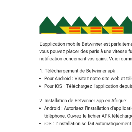
L’application mobile Betwinner est parfaitem
vous pouvez placer des paris à une vitesse ful
notification concernant vos gains. Voici comm
Téléchargement de Betwinner apk :
Pour Android : Visitez notre site web et t
Pour iOS : Téléchargez l’application depuis
Installation de Betwinner app en Afrique:
Android : Autorisez l’installation d’appli
téléphone. Ouvrez le fichier APK téléchargé 
iOS : L’installation se fait automatiquemen